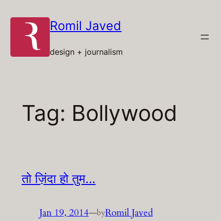
Skip
to
Romil Javed
content
design + journalism
Tag:
Bollywood
तो ज़िंदा हो तुम…
Jan 19, 2014
—
Romil Javed
by